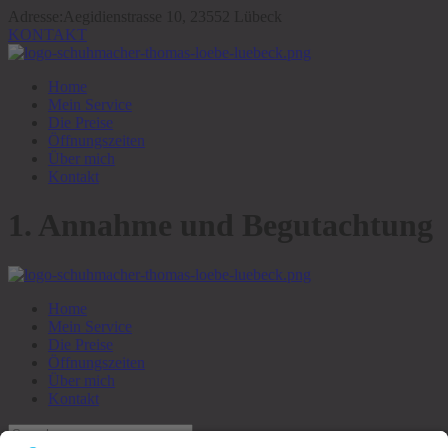
Adresse:
Aegidienstrasse 10, 23552 Lübeck
KONTAKT
Home
Mein Service
Die Preise
Öffnungszeiten
Über mich
Kontakt
1. Annahme und Begutachtung
Home
Mein Service
Die Preise
Öffnungszeiten
Über mich
Kontakt