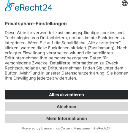
1. Annahme und Begutachtung
Ich nehme Ihre Schuhe entgegen und begutachte den Zustand,
berate Sie über mögliche Reparaturen und informiere Sie über die
Kosten.
Adresse
Aegidienstrasse 10
23552 Lübeck
Eine der ältesten Adressen im Schuhmacherhandwerk in Lübeck
Telefon & E-Mail
info@schuhmacherei-loebe.de
0451 / 76 173
Schuhmacherei Thomas Loebe
©Alle Rechte vorbehalten
Datenschutz
und
Impressum