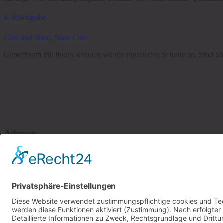
4. Rückgabe
Care and Shoe
,
Shoe Care
Gemeinsam mit Ihnen schauen wir die reparierten Schuhe an. Sind Sie 
Adresse
Aegidienstrasse 10
23552 Lübeck
Eine der ältesten Adressen im Schuhmacherhandwerk in Lübeck
Telefon & E-Mail