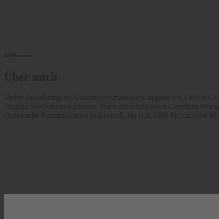
Willkommen
Über mich
Meine Ausbildung im Schuhmacherhandwerk begann ich 1989 in Güstro
Neubau von Schuhen erlernte. Nach der erfolreichen Gesellenprüfung 
Orthopädie-Schuhmacherei in Rostock, bis sich 2000 für mich die Mö