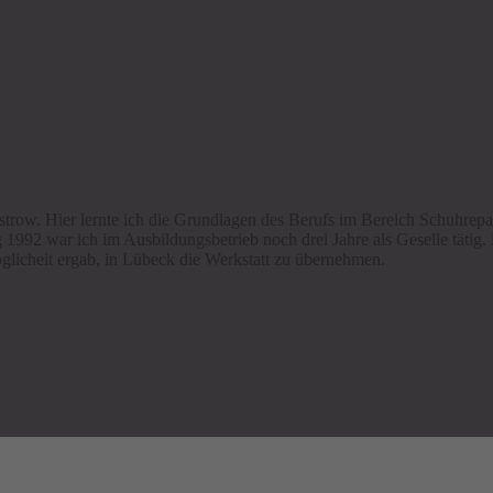
w. Hier lernte ich die Grundlagen des Berufs im Bereich Schuhreparat
1992 war ich im Ausbildungsbetrieb noch drei Jahre als Geselle tätig.
glicheit ergab, in Lübeck die Werkstatt zu übernehmen.