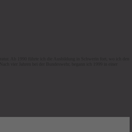
ur. Ab 1990 führte ich die Ausbildung in Schwerin fort, wo ich den
 Nach vier Jahren bei der Bundeswehr, begann ich 1999 in einer