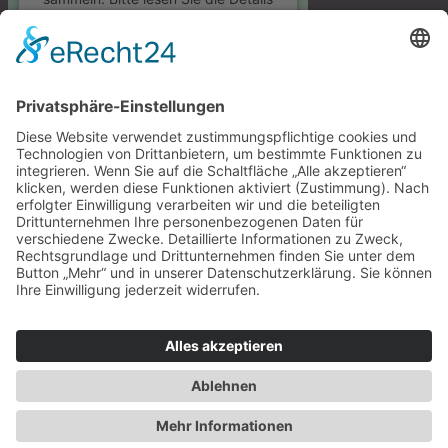
durch und stimmen Sie der
Nutzung des Service zu, um diese
Karte anzuzeigen.
Mehr Informationen
Akzeptieren
Adresse
powered by
Usercentrics Consent
Management Platform
&
eRecht24
Aegidienstrasse 10
23552 Lübeck
Eine der ältesten Adressen im Schuhmacherhandwerk in Lübeck
Telefon & E-Mail
info@schuhmacherei-loebe.de
0451 / 76 173
Schuhmacherei Thomas Loebe
©Alle Rechte vorbehalten