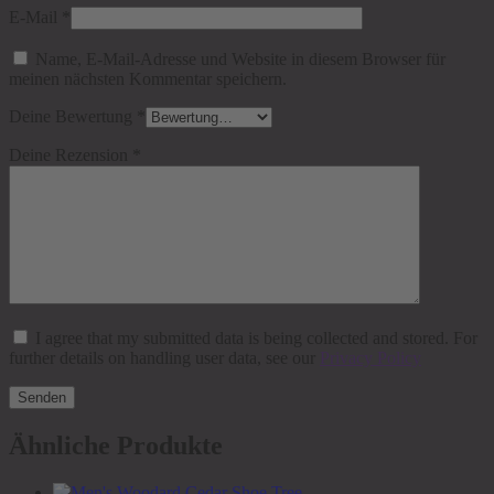
E-Mail
*
Name, E-Mail-Adresse und Website in diesem Browser für
meinen nächsten Kommentar speichern.
Deine Bewertung
*
Deine Rezension
*
I agree that my submitted data is being collected and stored. For
further details on handling user data, see our
Privacy Policy
Ähnliche Produkte