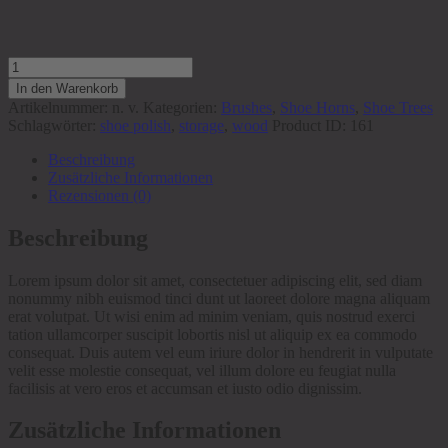
Shoe
Horn
In den Warenkorb
7.5"
Artikelnummer:
n. v.
Kategorien:
Brushes
,
Shoe Horns
,
Shoe Trees
Double
Schlagwörter:
shoe polish
,
storage
,
wood
Product ID:
161
Sided
Stainless
Beschreibung
Stee
Zusätzliche Informationen
Menge
Rezensionen (0)
Beschreibung
Lorem ipsum dolor sit amet, consectetuer adipiscing elit, sed diam
nonummy nibh euismod tinci dunt ut laoreet dolore magna aliquam
erat volutpat. Ut wisi enim ad minim veniam, quis nostrud exerci
tation ullamcorper suscipit lobortis nisl ut aliquip ex ea commodo
consequat. Duis autem vel eum iriure dolor in hendrerit in vulputate
velit esse molestie consequat, vel illum dolore eu feugiat nulla
facilisis at vero eros et accumsan et iusto odio dignissim.
Zusätzliche Informationen