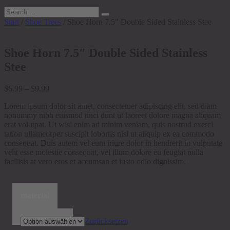
Start
/
Shoe Trees
/ Shoe Horn 7.5″ Double Sided Stainless Stee
Shoe Horn 7.5″ Double Sided Stainless
Stee
Preisspanne:
$
6.99
–
$
9.99
$6.99
Lorem ipsum dolor sit amet, consectetuer adipiscing elit, sed diam
bis
nonummy nibh euismod tinci dunt ut laoreet dolore magna aliquam
$9.99
erat volutpat. Ut wisi enim ad minim veniam, quis nostrud exerci
tation ullamcorper suscipit lobortis nisl ut aliquip ex ea commodo
consequat. Duis autem vel eum iriure dolor in hendrerit in vulputate
velit esse molestie consequat, vel illum dolore eu feugiat nulla
facilisis at vero eros et accumsan et iusto odio dignissim.
material
Zurücksetzen