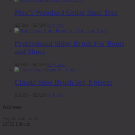
Men’s Woodard Cedar Shoe Tree
Preisspanne:
Dieses
$
23.99
–
$
24.99
Buy now
$23.99
Produkt
bis
weist
$24.99
mehrere
Professional Shine Brush For Boots
Varianten
and Shoes
auf.
Die
Optionen
Preisspanne:
Dieses
$
20.99
–
$
24.99
Buy now
können
$20.99
Produkt
auf
bis
weist
der
$24.99
mehrere
Classic Shoe Brush Set, 8 pieces
Produktseite
Varianten
gewählt
auf.
Preisspanne:
Dieses
$
19.99
–
$
20.99
Buy now
werden
Die
$19.99
Produkt
Optionen
bis
weist
Adresse
können
$20.99
mehrere
auf
Varianten
der
Aegidienstrasse 10
auf.
Produktseite
23552 Lübeck
Die
gewählt
Optionen
werden