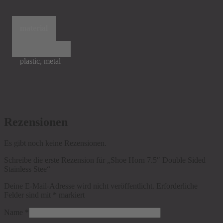
material
plastic, metal
Rezensionen
Es gibt noch keine Rezensionen.
Schreibe die erste Rezension für „Shoe Horn 7.5″ Double Sided
Stainless Stee“
Deine E-Mail-Adresse wird nicht veröffentlicht.
Erforderliche
Felder sind mit
*
markiert
Name
*