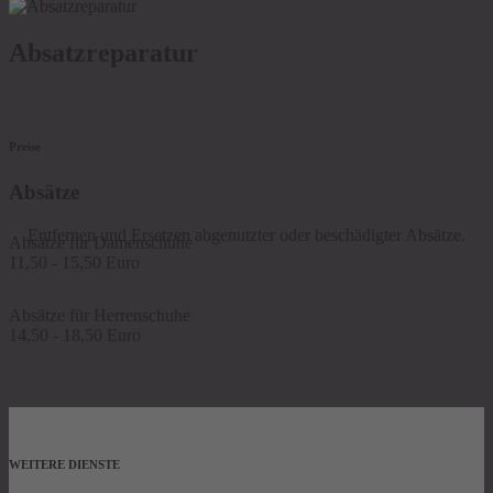
Absatzreparatur
Preise
Absätze
Entfernen und Ersetzen abgenutzter oder beschädigter Absätze.
Absätze für Damenschuhe
11,50 - 15,50 Euro
Absätze für Herrenschuhe
14,50 - 18,50 Euro
WEITERE DIENSTE