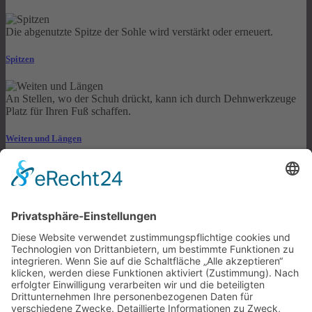
Die abgenutzte Spitze der Sohle wird verstärkt oder erneuert.
Spitzen
An Stellen, wo der Schuh drückt, kann ich durch Dehnwerkzeuge
Platz für Ihren Fuß schaffen.
Weiten und Längen
Adresse
Aegidienstrasse 10